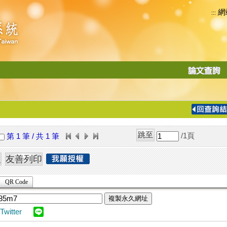
網
:::
功
能
切
換
導
覽
/1
頁
第 1 筆 / 共 1 筆
列
QR Code
複製永久網址
Twitter