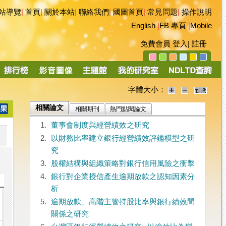
站導覽
|
首頁
|
關於本站
|
聯絡我們
|
國圖首頁
|
常見問題
|
操作說明
English
|
FB 專頁
|
Mobile
免費會員
登入
|
註冊
字體大小：
相關論文
相關期刊
熱門點閱論文
1.
董事會制度與經營績效之研究
2.
以財務比率建立銀行經營績效評鑑模型之研
究
3.
股權結構與組織策略對銀行信用風險之衝擊
4.
銀行對企業授信產生逾期放款之認知因素分
析
5.
逾期放款、高階主管持股比率與銀行績效間
關係之研究