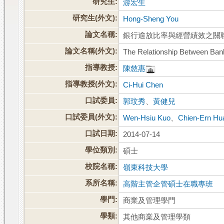
研究生:
游宏生
研究生(外文):
Hong-Sheng You
論文名稱:
銀行逾放比率與經營績效之關
論文名稱(外文):
The Relationship Between Ban
指導教授:
陳慈惠
指導教授(外文):
Ci-Hui Chen
口試委員:
郭玟秀
、
黃健兒
口試委員(外文):
Wen-Hsiu Kuo
、
Chien-Ern Hu
口試日期:
2014-07-14
學位類別:
碩士
校院名稱:
嶺東科技大學
系所名稱:
高階主管企管碩士在職專班
學門:
商業及管理學門
學類:
其他商業及管理學類