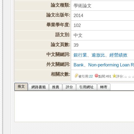
論文種類:
學術論文
論文出版年:
2014
畢業學年度:
102
語文別:
中文
論文頁數:
39
中文關鍵詞:
銀行業
、
逾放比
、
經營績效
外文關鍵詞:
Bank
、
Non-performing Loan R
相關次數:
被引用:
22
點閱:491
評分:
推文
網路書籤
推薦
評分
引用網址
轉寄