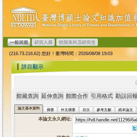
跳
臺
到
灣
主
博
要
碩
內
士
容
論
文
(216.73.216.62) 您好！臺灣時間：2026/08/08 19:03
加
值
:::
詳目顯示
系
統
論文基本資料
摘要
外文摘要
目次
參考文獻
紙本論文
本論文永久網址
: