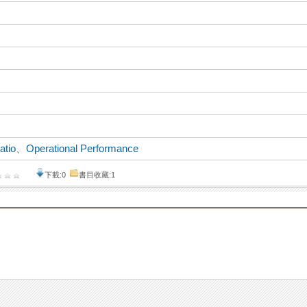
atio
、
Operational Performance
下載:0
書目收藏:1