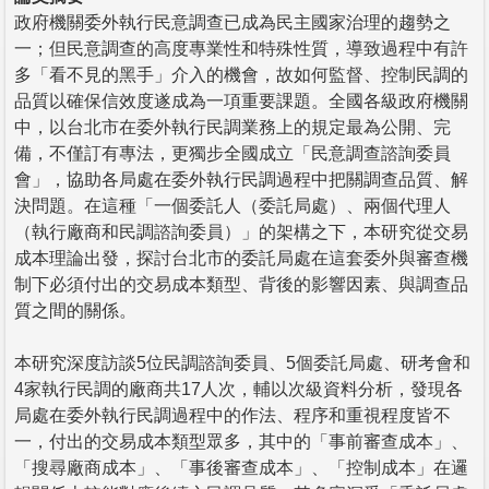
政府機關委外執行民意調查已成為民主國家治理的趨勢之
一；但民意調查的高度專業性和特殊性質，導致過程中有許
多「看不見的黑手」介入的機會，故如何監督、控制民調的
品質以確保信效度遂成為一項重要課題。全國各級政府機關
中，以台北市在委外執行民調業務上的規定最為公開、完
備，不僅訂有專法，更獨步全國成立「民意調查諮詢委員
會」，協助各局處在委外執行民調過程中把關調查品質、解
決問題。在這種「一個委託人（委託局處）、兩個代理人
（執行廠商和民調諮詢委員）」的架構之下，本研究從交易
成本理論出發，探討台北市的委託局處在這套委外與審查機
制下必須付出的交易成本類型、背後的影響因素、與調查品
質之間的關係。
本研究深度訪談5位民調諮詢委員、5個委託局處、研考會和
4家執行民調的廠商共17人次，輔以次級資料分析，發現各
局處在委外執行民調過程中的作法、程序和重視程度皆不
一，付出的交易成本類型眾多，其中的「事前審查成本」、
「搜尋廠商成本」、「事後審查成本」、「控制成本」在邏