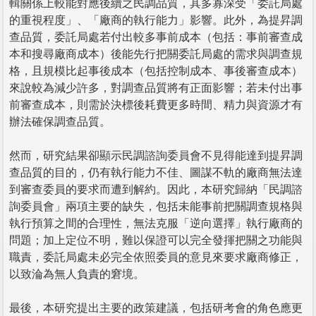
輯關係上較能對應後續之民調品質，其多寡深受「委託局處
的重視程度」、「廠商的執行能力」影響。此外，為提昇調
查品質，委託局處若付出較多事前成本（包括：事前審查成
本和搜尋廠商成本）後能先行把關委託局處的需求與調查規
格，且規模比起事後成本（包括控制成本、事後審查成本）
來說較為減少許多，對調查品質將有正面影響；若未付出事
前審查成本，則需於決標後耗費更多時間、精力與資源才有
辦法確保調查品質。
然而，研究結果卻顯示民調諮詢委員會不見得能達到提昇調
查品質的目的，仍有執行能力不佳、圖謀不軌的廠商無法達
到審查委員的要求而遭到解約。因此，本研究歸納「民調諮
詢委員會」兩項主要的缺失，包括未能事前把關調查規格與
執行預算之間的合理性，無法克服「逆向選擇」執行廠商的
問題；加上定位不明，難以保證可以完全發揮把關之功能與
職責，委託局處未必完全依照委員的意見來要求廠商修正，
以致淪為無人負責的窘境。
最後，本研究提出主要的政策建議，包括研考會的角色應更