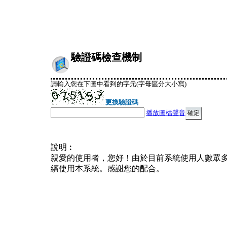
驗證碼檢查機制
請輸入您在下圖中看到的字元(字母區分大小寫)
更換驗證碼
播放圖檔聲音
說明︰
親愛的使用者，您好！由於目前系統使用人數眾
續使用本系統。感謝您的配合。