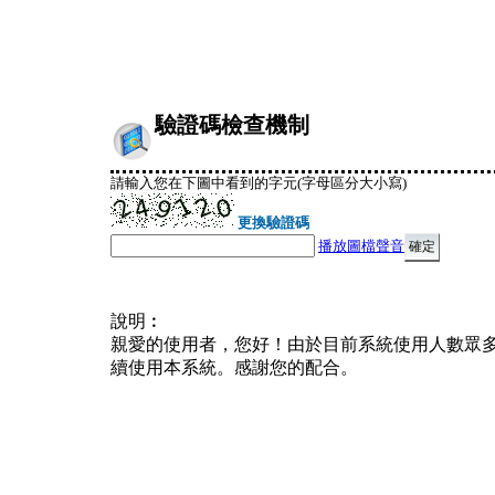
驗證碼檢查機制
請輸入您在下圖中看到的字元(字母區分大小寫)
更換驗證碼
播放圖檔聲音
說明︰
親愛的使用者，您好！由於目前系統使用人數眾
續使用本系統。感謝您的配合。