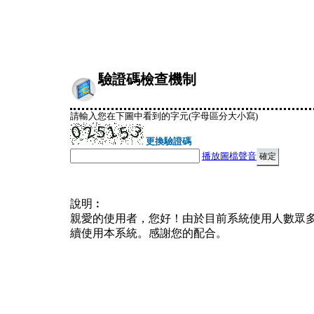
驗證碼檢查機制
請輸入您在下圖中看到的字元(字母區分大小寫)
更換驗證碼
播放圖檔聲音
說明︰
親愛的使用者，您好！由於目前系統使用人數眾
續使用本系統。感謝您的配合。