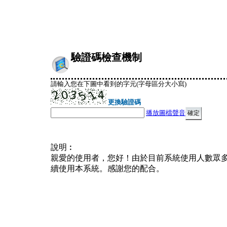
驗證碼檢查機制
請輸入您在下圖中看到的字元(字母區分大小寫)
更換驗證碼
播放圖檔聲音
說明︰
親愛的使用者，您好！由於目前系統使用人數眾
續使用本系統。感謝您的配合。