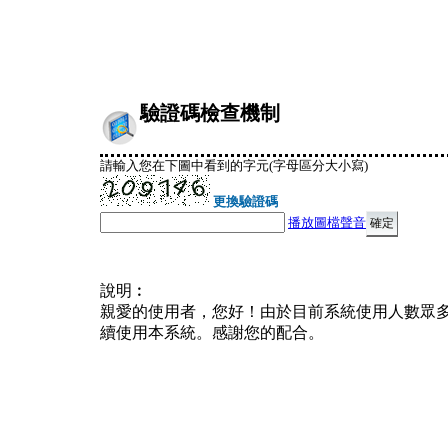
驗證碼檢查機制
請輸入您在下圖中看到的字元(字母區分大小寫)
更換驗證碼
播放圖檔聲音
說明︰
親愛的使用者，您好！由於目前系統使用人數眾
續使用本系統。感謝您的配合。