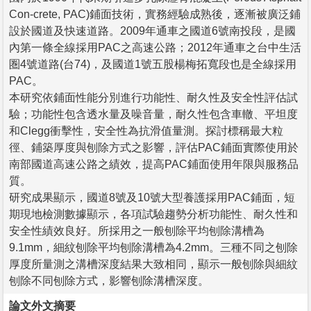
Con-crete, PAC)鋪面技術，實務經驗成熟後，逐漸被廣泛鋪
設於國道及快速道路。2009年通車之國道6號南投段，是國
內第一條全線採用PAC之高速公路；2012年通車之台中生活
圏4號道路(台74)，及國道1號五股楊梅拓寬段也是全線採用
PAC。
本研究依鋪面性能分別進行功能性、耐久性及安全性評估試
驗；功能性包含透水量及噪音量，耐久性包含車轍、平坦度
和Clegg衝擊性，安全性為抗滑值量測。探討標稱最大粒
徑、鋪築厚度與刨除方式之影響，評估PAC鋪面實際使用於
南部國道高速公路之績效，提高PAC鋪面使用年限與服務品
質。
研究成果顯示，國道8號及10號大型養護採用PAC鋪面，短
期現地檢測數據顯示，各項試驗趨勢分析功能性、耐久性和
安全性績效良好。所採用之一般刨除平均刨除溝槽為
9.1mm，細紋刨除平均刨除溝槽為4.2mm。三種不同之刨除
厚度所量測之溝槽深度結果大致相同，顯示一般刨除與細紋
刨除不同刨除方式，影響刨除溝槽深度。
論文外文摘要