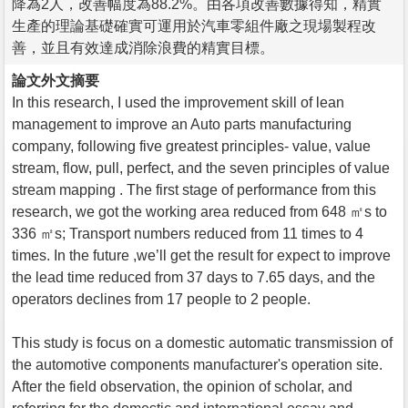
降為2人，改善幅度為88.2%。由各項改善數據得知，精實
生產的理論基礎確實可運用於汽車零組件廠之現場製程改
善，並且有效達成消除浪費的精實目標。
論文外文摘要
In this research, I used the improvement skill of lean
management to improve an Auto parts manufacturing
company, following five greatest principles- value, value
stream, flow, pull, perfect, and the seven principles of value
stream mapping . The first stage of performance from this
research, we got the working area reduced from 648 ㎡s to
336 ㎡s; Transport numbers reduced from 11 times to 4
times. In the future ,we’ll get the result for expect to improve
the lead time reduced from 37 days to 7.65 days, and the
operators declines from 17 people to 2 people.
This study is focus on a domestic automatic transmission of
the automotive components manufacturer's operation site.
After the field observation, the opinion of scholar, and