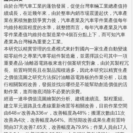
由於台灣汽車工業的蓬勃發展，促使台灣車輛工業總產值持
續成長，在近幾年來，由於整車內銷市場震盪起伏，汽車產
業在累積無數競爭實力後，汽車產業及汽車零件業產值每年
均維持相當程度的水準，就整體而言，每年汽車產業及汽車
零件業產值均維持在製造業中4個百分點上下，而可知汽車
產業為台灣極為重要之工業。
本研究以精實管理的生產模式來針對國內一家生產自動變速
箱零組件之專業汽車零組件製造廠，並選擇該公司其中一項
重要產品-油離器電路板來進行個案研究對象，由於其製程冗
長、前置時間長且在製品囤積過多，因此本研究以精實生產
之價值流圖之研究方法探討油離器電路板的作業分析，以進
行相關製程改善，發掘並找出哪些是不能幫助創造價值的活
動作業，進而徹底消除不必要的浪費。
經過一連串價值流圖繪製的分析、建構連續流、製程重組、
建立單元迴路及生產線重新佈置等相關改善，目前作業空間
由648㎡改善為336㎡，改善幅度為48%；搬運次數由11次
改善為4次，改善幅度為64%。而預期改善成果生產前置時
間由37天改善7.65天，改善幅度為79.9%；作業人員由17人