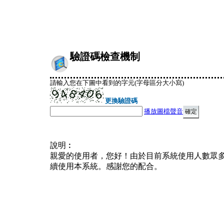
驗證碼檢查機制
請輸入您在下圖中看到的字元(字母區分大小寫)
更換驗證碼
播放圖檔聲音
說明︰
親愛的使用者，您好！由於目前系統使用人數眾
續使用本系統。感謝您的配合。