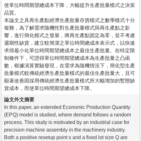
使單位時間期望總成本下降，大幅提升生產批量模式之決策
品質。
本論文之具再生產點經濟生產批量存貨模式之數學模式十分
複雜，為了解需求隨機性對生產批量模式與再生產點之影
響，進行簡化模式之發展，將再生產點固定為零，並不考慮
週期性缺貨，建立較簡潔之單位時間總成本表示式，以快速
求得最小化單位時間期望總成本之最佳生產批量。在特定限
制條件下，可證得單位時間期望總成本為生產批量之凸函
數，根據演算實驗發現，在需求為隨機情況下，簡化型生產
批量模式較傳統經濟生產批量模式的最佳生產批量大，且可
顯著改善因採用傳統經濟生產批量模式所大幅增加的暫態缺
貨成本，而使單位時間期望總成本下降。
論文外文摘要
In this paper, an extended Economic Production Quantity
(EPQ) model is studied, where demand follows a random
process. This study is motivated by an industrial case for
precision machine assembly in the machinery industry.
Both a positive resetup point s and a fixed lot size Q are