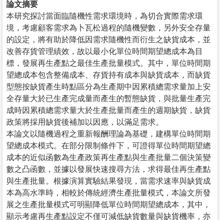
論文摘要
本研究探討當面臨隨機性需求環境時，為切合實際需求環
境，考慮顧客需求為卜瓦松過程的隨機變數，另外安全存量
的設定，將有助於降低因需求隨機性而衍生之缺貨成本，並
改善存貨管理績效，故以最小化單位時間期望總成本為目
標，發展再生產點之最佳生產批量模式。其中，單位時間期
望總成本包含整備成本、存貨持有成本與缺貨成本，而缺貨
型態按缺貨產生時點區分為生產期中因累積總需求量加上安
全存量大於已生產完成量而產生的暫態缺貨，與批量生產完
成時因累積總需求量大於生產批量而產生的週期缺貨，缺貨
政策將採用缺貨後補加以因應，以滿足需求。
本論文以隨機過程之重新報酬理論為基礎，建構單位時間期
望總成本模式。在部分限制條件下，可證得單位時間期望總
成本的近似函數為生產政策再生產點與生產批量二個決策變
數之凸函數，並據以發展快速搜尋方法，求得最佳再生產點
與生產批量。根據演算實驗結果發現，當需求速率與缺貨成
本為高水準時，相較於傳統經濟生產批量模式，本論文所發
展之生產批量模式可明顯降低單位時間期望總成本，其中，
顯示考慮再生產點設定不僅可減低缺貨數量與缺貨機率，亦