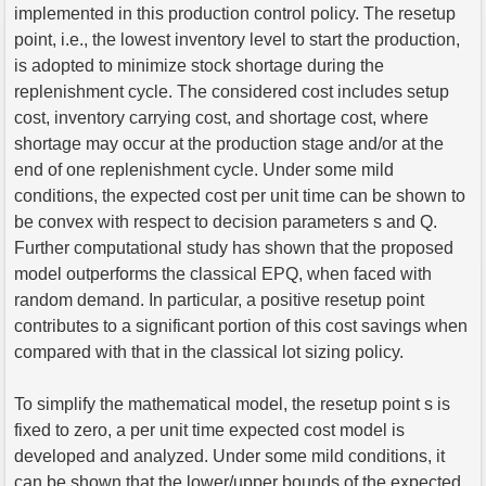
implemented in this production control policy. The resetup
point, i.e., the lowest inventory level to start the production,
is adopted to minimize stock shortage during the
replenishment cycle. The considered cost includes setup
cost, inventory carrying cost, and shortage cost, where
shortage may occur at the production stage and/or at the
end of one replenishment cycle. Under some mild
conditions, the expected cost per unit time can be shown to
be convex with respect to decision parameters s and Q.
Further computational study has shown that the proposed
model outperforms the classical EPQ, when faced with
random demand. In particular, a positive resetup point
contributes to a significant portion of this cost savings when
compared with that in the classical lot sizing policy.
To simplify the mathematical model, the resetup point s is
fixed to zero, a per unit time expected cost model is
developed and analyzed. Under some mild conditions, it
can be shown that the lower/upper bounds of the expected