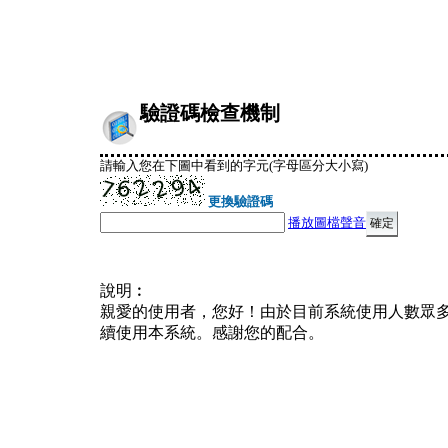
驗證碼檢查機制
請輸入您在下圖中看到的字元(字母區分大小寫)
更換驗證碼
播放圖檔聲音
說明︰
親愛的使用者，您好！由於目前系統使用人數眾
續使用本系統。感謝您的配合。