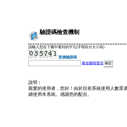
驗證碼檢查機制
請輸入您在下圖中看到的字元(字母區分大小寫)
更換驗證碼
播放圖檔聲音
說明︰
親愛的使用者，您好！由於目前系統使用人數眾
續使用本系統。感謝您的配合。