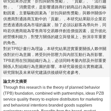
研究結果亦證實「折扣與銷售獎勵」、「貢獻」、「流行趨
勢」、「消費需求」是影響通路商行銷商品行為與意圖的驅
動因素，主要驅動因素為「折扣與銷售獎勵」與夥伴關係中
供應商對通路商互動中的「貢獻」，本研究結果顯示企業若
想透過通路成為市場的贏家，除了必須以顧客為導向外，同
時若供應商能為零售商等交易夥伴創造價值因素，提升彼此
經營獲利能力，對雙方關係的建立與發展上，扮演非常重要
的角色。
對於TPB計畫行為理論，本研究結果證實重要關係人夥伴關
係對於行為意圖，將受到外部壓力與內部互動行為所影響。
TPB若用在預測組織行為上，必須同時考量內部及外部重要
關係人對組織行為意圖的影響。本研究最後提出實務建議、
研究限制及未來研究建議供後續研究者參考。
論文外文摘要
Through this research is the theory of planned behavior
(TPB) foundation, combined with partnerships, ideas PZB
service quality theory to explore distributors for marketing
and behavioral intentions branded goods suppliers