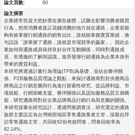
論文頁數:
60
論文摘要
企業經常投資大把鈔票在廣告媒體，試圖去影響消費者購買
行為，然而消費者真正花錢消費的地方就在通路，企業若能
夠有效掌握行銷通路的銷售佔比，誰就能掌握實質業績，換
句話說「誰掌握了通路，誰就是市場競爭的贏家」。因此企
業如何與通路成員保持良好合作互動關係，同時對通路成
員，有透徹的了解與認識，進而發揮行銷通路為企業本身所
帶來的實質利益。
本研究將透過計畫行為理論(TPB)為基礎，並結合夥伴關
係、PZB服務品質理論之觀點，來探討通路商對於供應商品
牌商品之行銷意圖與行為進行探索性研究。從品牌利益、市
場規範、行銷策略支援、夥伴關係以及認知服務品質五個構
面，研究通路商對於企業品牌商品行銷行為與意圖的關係。
本研究採量化研究設計，透過問卷調查法，研究選定的通路
族群主要設定為台灣南部地區零售通路業者主管，採親自拜
訪零售通路主管，共回收92份有效問卷，問卷回收率為
82.14%。