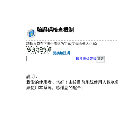
驗證碼檢查機制
請輸入您在下圖中看到的字元(字母區分大小寫)
更換驗證碼
播放圖檔聲音
說明︰
親愛的使用者，您好！由於目前系統使用人數眾
續使用本系統。感謝您的配合。