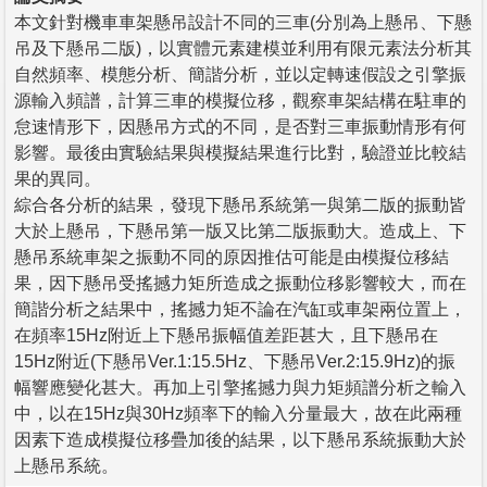
本文針對機車車架懸吊設計不同的三車(分別為上懸吊、下懸
吊及下懸吊二版)，以實體元素建模並利用有限元素法分析其
自然頻率、模態分析、簡諧分析，並以定轉速假設之引擎振
源輸入頻譜，計算三車的模擬位移，觀察車架結構在駐車的
怠速情形下，因懸吊方式的不同，是否對三車振動情形有何
影響。最後由實驗結果與模擬結果進行比對，驗證並比較結
果的異同。
綜合各分析的結果，發現下懸吊系統第一與第二版的振動皆
大於上懸吊，下懸吊第一版又比第二版振動大。造成上、下
懸吊系統車架之振動不同的原因推估可能是由模擬位移結
果，因下懸吊受搖撼力矩所造成之振動位移影響較大，而在
簡諧分析之結果中，搖撼力矩不論在汽缸或車架兩位置上，
在頻率15Hz附近上下懸吊振幅值差距甚大，且下懸吊在
15Hz附近(下懸吊Ver.1:15.5Hz、下懸吊Ver.2:15.9Hz)的振
幅響應變化甚大。再加上引擎搖撼力與力矩頻譜分析之輸入
中，以在15Hz與30Hz頻率下的輸入分量最大，故在此兩種
因素下造成模擬位移疊加後的結果，以下懸吊系統振動大於
上懸吊系統。