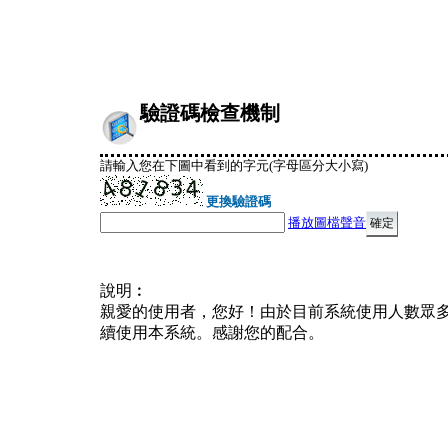
驗證碼檢查機制
請輸入您在下圖中看到的字元(字母區分大小寫)
更換驗證碼
播放圖檔聲音
說明︰
親愛的使用者，您好！由於目前系統使用人數眾
續使用本系統。感謝您的配合。