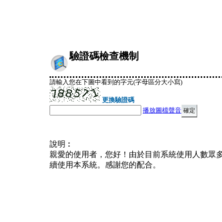
驗證碼檢查機制
請輸入您在下圖中看到的字元(字母區分大小寫)
更換驗證碼
播放圖檔聲音
說明︰
親愛的使用者，您好！由於目前系統使用人數眾
續使用本系統。感謝您的配合。