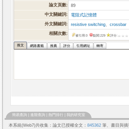
論文頁數:
89
中文關鍵詞:
電阻式記憶體
外文關鍵詞:
resistive switching
、
crossbar
相關次數:
被引用:0
點閱:229
評分:
推文
網路書籤
推薦
評分
引用網址
轉寄
簡易查詢
|
進階查詢
|
熱門排行
|
我的研究室
本系統(Web7)共收集：論文已授權全文：
845362
筆、書目與摘