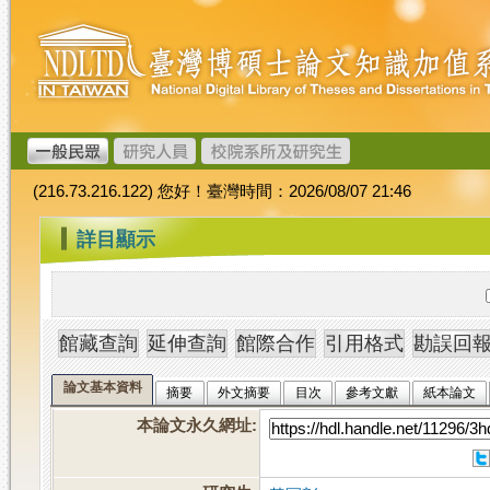
跳
臺
到
灣
主
博
要
碩
內
士
容
論
文
(216.73.216.122) 您好！臺灣時間：2026/08/07 21:46
加
值
:::
詳目顯示
系
統
論文基本資料
摘要
外文摘要
目次
參考文獻
紙本論文
本論文永久網址
: