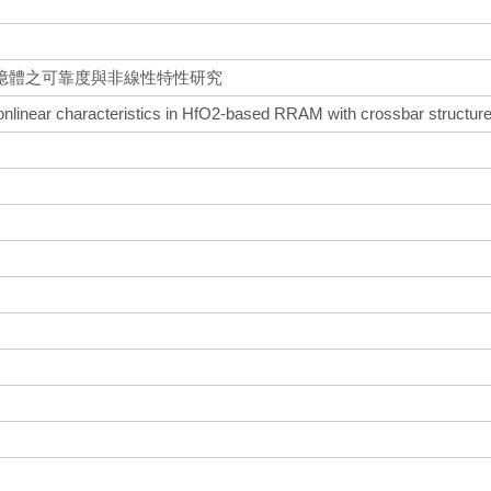
憶體之可靠度與非線性特性研究
d nonlinear characteristics in HfO2-based RRAM with crossbar structur