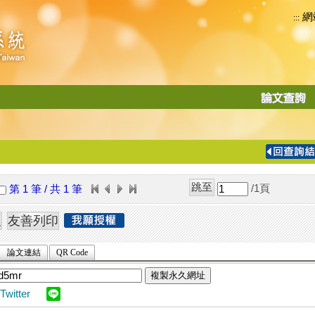
網
:::
功
能
切
換
導
覽
/1
頁
第 1 筆 / 共 1 筆
列
論文連結
QR Code
複製永久網址
Twitter