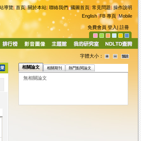
站導覽
|
首頁
|
關於本站
|
聯絡我們
|
國圖首頁
|
常見問題
|
操作說明
English
|
FB 專頁
|
Mobile
免費會員
登入
|
註冊
字體大小：
相關論文
相關期刊
熱門點閱論文
無相關論文