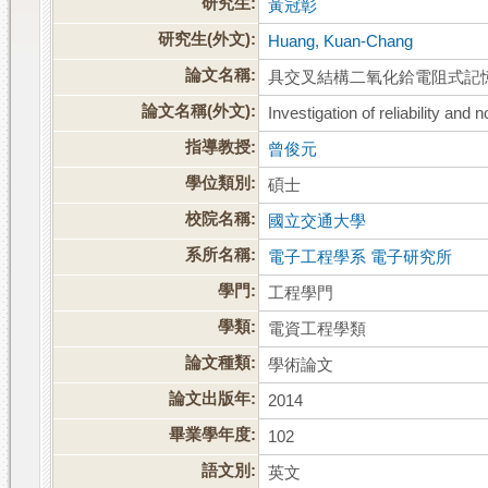
研究生:
黃冠彰
研究生(外文):
Huang, Kuan-Chang
論文名稱:
具交叉結構二氧化鉿電阻式記
論文名稱(外文):
Investigation of reliability an
指導教授:
曾俊元
學位類別:
碩士
校院名稱:
國立交通大學
系所名稱:
電子工程學系 電子研究所
學門:
工程學門
學類:
電資工程學類
論文種類:
學術論文
論文出版年:
2014
畢業學年度:
102
語文別:
英文