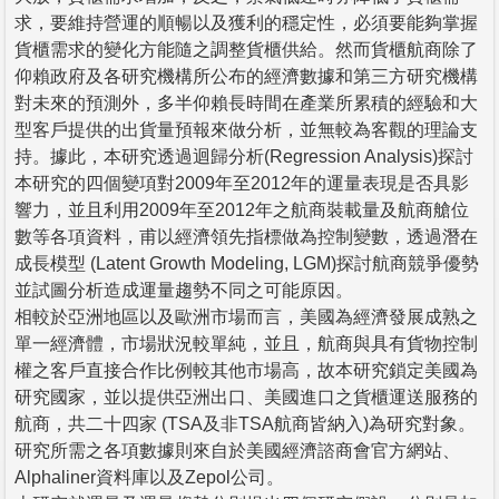
求，要維持營運的順暢以及獲利的穩定性，必須要能夠掌握
貨櫃需求的變化方能隨之調整貨櫃供給。然而貨櫃航商除了
仰賴政府及各研究機構所公布的經濟數據和第三方研究機構
對未來的預測外，多半仰賴長時間在產業所累積的經驗和大
型客戶提供的出貨量預報來做分析，並無較為客觀的理論支
持。據此，本研究透過迴歸分析(Regression Analysis)探討
本研究的四個變項對2009年至2012年的運量表現是否具影
響力，並且利用2009年至2012年之航商裝載量及航商艙位
數等各項資料，甫以經濟領先指標做為控制變數，透過潛在
成長模型 (Latent Growth Modeling, LGM)探討航商競爭優勢
並試圖分析造成運量趨勢不同之可能原因。
相較於亞洲地區以及歐洲市場而言，美國為經濟發展成熟之
單一經濟體，市場狀況較單純，並且，航商與具有貨物控制
權之客戶直接合作比例較其他市場高，故本研究鎖定美國為
研究國家，並以提供亞洲出口、美國進口之貨櫃運送服務的
航商，共二十四家 (TSA及非TSA航商皆納入)為研究對象。
研究所需之各項數據則來自於美國經濟諮商會官方網站、
Alphaliner資料庫以及Zepol公司。