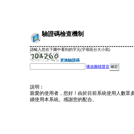
驗證碼檢查機制
請輸入您在下圖中看到的字元(字母區分大小寫)
更換驗證碼
播放圖檔聲音
說明︰
親愛的使用者，您好！由於目前系統使用人數眾
續使用本系統。感謝您的配合。