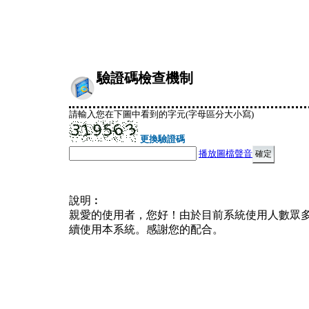
驗證碼檢查機制
請輸入您在下圖中看到的字元(字母區分大小寫)
更換驗證碼
播放圖檔聲音
說明︰
親愛的使用者，您好！由於目前系統使用人數眾
續使用本系統。感謝您的配合。