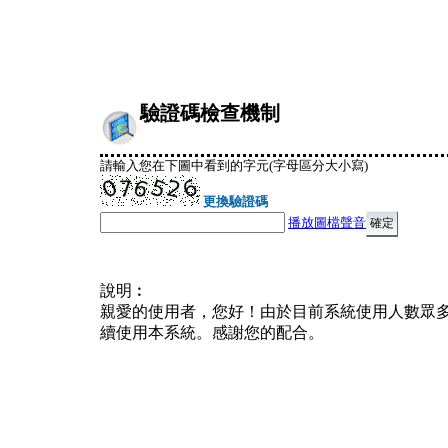
驗證碼檢查機制
請輸入您在下圖中看到的字元(字母區分大小寫)
更換驗證碼
播放圖檔聲音
說明︰
親愛的使用者，您好！由於目前系統使用人數眾
續使用本系統。感謝您的配合。