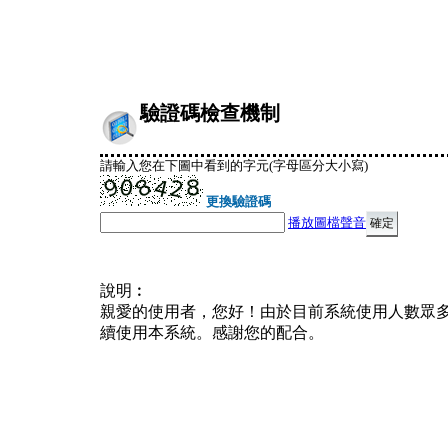
驗證碼檢查機制
請輸入您在下圖中看到的字元(字母區分大小寫)
更換驗證碼
播放圖檔聲音
說明︰
親愛的使用者，您好！由於目前系統使用人數眾
續使用本系統。感謝您的配合。