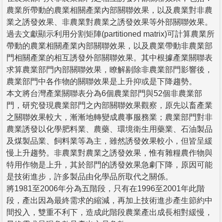
農業所帶動的農業相關產業內部關聯效果，以及農業對非農
業之誘發效果、非農業對農業之誘發效果等外部關聯效果。
過去文獻顯示利用分割矩陣(partitioned matrix)可計算農業所
帶動的農業相關產業內部關聯效果，以及農業帶動非農業部
門相關產業的相互誘發外部關聯效果。其中根據產業關聯表
求算農業部門內部關聯效果，瞭解剔除非農業部門影響後，
農業部門中各作物的關聯效果是上升抑或是下降趨勢。
本文將台灣產業關聯表分為6個農業部門與52個非農業部
門，研究發現農業部門之內部關聯效果觀察，原先以畜產業
之關聯效果較大，漸漸地轉變成農事服務業；農業部門對非
農業誘發以化學肥料業、農藥、環境衛生用藥業、石油製品
及煤製品業、飼料業等為主，雖然誘發效果較小，但皆呈緩
慢上升趨勢。非農業對農業之誘發效果，惟有雜糧農作物與
特用作物是上升，其於部門的誘發效果急劇下降，原因可能
是技術進步，許多製品由化學品所取代之關係。
將1981至2006年分為五階段，只有在1996至2001年此階
段，產出因為最終需求的縮減，再加上技術進步產生節約中
間投入，雙重不利下，造成此階段農業產出成長相對緩慢，