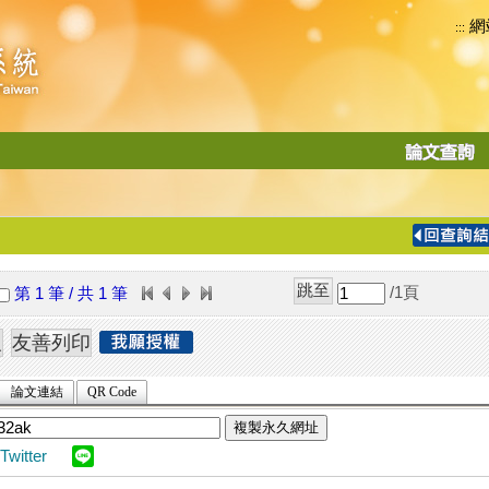
網
:::
功
能
切
換
導
覽
/1
頁
第 1 筆 / 共 1 筆
列
論文連結
QR Code
複製永久網址
Twitter