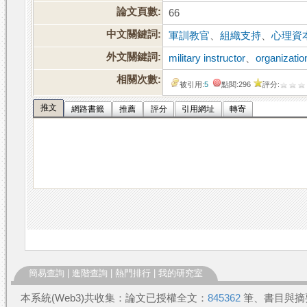
論文頁數:
66
中文關鍵詞:
軍訓教官
、
組織支持
、
心理資
外文關鍵詞:
military instructor
、
organizatio
相關次數:
被引用:
5
點閱:296
評分:
推文
網路書籤
推薦
評分
引用網址
轉寄
簡易查詢
|
進階查詢
|
熱門排行
|
我的研究室
本系統(Web3)共收集：論文已授權全文：
845362
筆、書目與摘