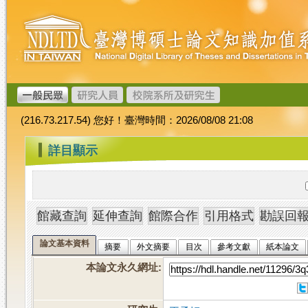
跳
臺
到
灣
主
博
要
碩
內
士
容
論
文
(216.73.217.54) 您好！臺灣時間：2026/08/08 21:08
加
值
:::
詳目顯示
系
統
論文基本資料
摘要
外文摘要
目次
參考文獻
紙本論文
本論文永久網址
: