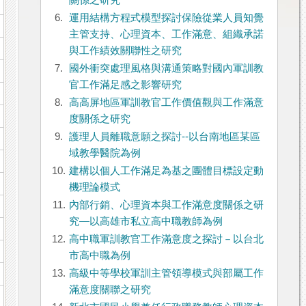
關係之研究
6.
運用結構方程式模型探討保險從業人員知覺
主管支持、心理資本、工作滿意、組織承諾
與工作績效關聯性之研究
7.
國外衝突處理風格與溝通策略對國內軍訓教
官工作滿足感之影響研究
8.
高高屏地區軍訓教官工作價值觀與工作滿意
度關係之研究
9.
護理人員離職意願之探討--以台南地區某區
域教學醫院為例
10.
建構以個人工作滿足為基之團體目標設定動
機理論模式
11.
內部行銷、心理資本與工作滿意度關係之研
究—以高雄市私立高中職教師為例
12.
高中職軍訓教官工作滿意度之探討－以台北
市高中職為例
13.
高級中等學校軍訓主管領導模式與部屬工作
滿意度關聯之研究