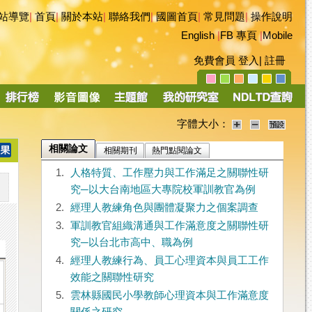
站導覽
|
首頁
|
關於本站
|
聯絡我們
|
國圖首頁
|
常見問題
|
操作說明
English
|
FB 專頁
|
Mobile
免費會員
登入
|
註冊
字體大小：
相關論文
相關期刊
熱門點閱論文
1.
人格特質、工作壓力與工作滿足之關聯性研
究─以大台南地區大專院校軍訓教官為例
2.
經理人教練角色與團體凝聚力之個案調查
3.
軍訓教官組織溝通與工作滿意度之關聯性研
究─以台北市高中、職為例
4.
經理人教練行為、員工心理資本與員工工作
效能之關聯性研究
5.
雲林縣國民小學教師心理資本與工作滿意度