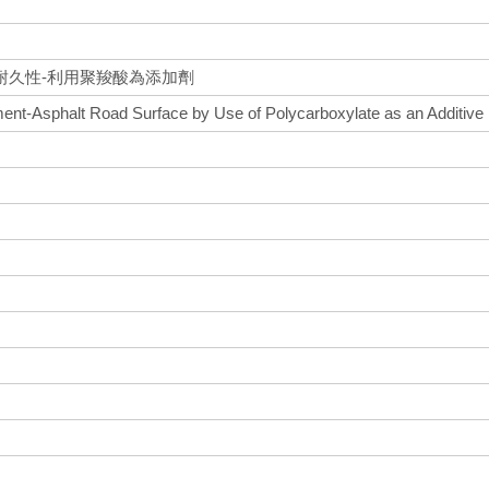
耐久性-利用聚羧酸為添加劑
ement-Asphalt Road Surface by Use of Polycarboxylate as an Additive