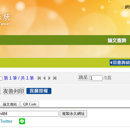
網
:::
功
能
切
換
導
覽
/1
頁
第 1 筆 / 共 1 筆
列
論文連結
QR Code
複製永久網址
Twitter