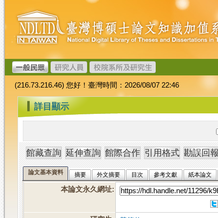
跳
臺
到
灣
主
博
要
碩
內
士
容
論
文
(216.73.216.46) 您好！臺灣時間：2026/08/07 22:46
加
值
:::
詳目顯示
系
統
論文基本資料
摘要
外文摘要
目次
參考文獻
紙本論文
本論文永久網址
: