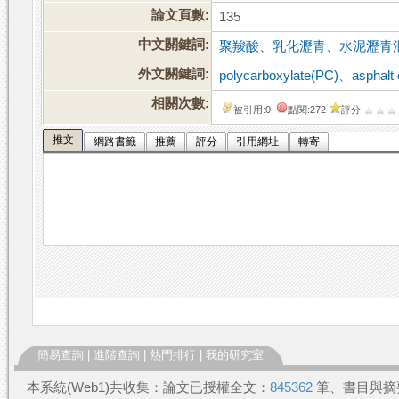
論文頁數:
135
中文關鍵詞:
聚羧酸
、
乳化瀝青
、
水泥瀝青
外文關鍵詞:
polycarboxylate(PC)
、
asphalt
相關次數:
被引用:0
點閱:272
評分:
推文
網路書籤
推薦
評分
引用網址
轉寄
簡易查詢
|
進階查詢
|
熱門排行
|
我的研究室
本系統(Web1)共收集：論文已授權全文：
845362
筆、書目與摘