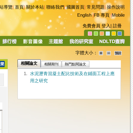
站導覽
|
首頁
|
關於本站
|
聯絡我們
|
國圖首頁
|
常見問題
|
操作說明
English
|
FB 專頁
|
Mobile
免費會員
登入
|
註冊
字體大小：
相關論文
相關期刊
熱門點閱論文
1.
水泥瀝青混凝土配比技術及在鋪面工程上應
用之研究