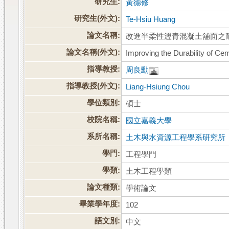
研究生:
黃德修
研究生(外文):
Te-Hsiu Huang
論文名稱:
改進半柔性瀝青混凝土舖面之
論文名稱(外文):
Improving the Durability of C
指導教授:
周良勳
指導教授(外文):
Liang-Hsiung Chou
學位類別:
碩士
校院名稱:
國立嘉義大學
系所名稱:
土木與水資源工程學系研究所
學門:
工程學門
學類:
土木工程學類
論文種類:
學術論文
畢業學年度:
102
語文別:
中文