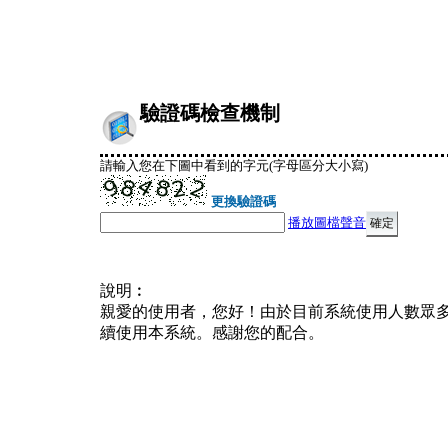
驗證碼檢查機制
請輸入您在下圖中看到的字元(字母區分大小寫)
更換驗證碼
播放圖檔聲音
說明︰
親愛的使用者，您好！由於目前系統使用人數眾
續使用本系統。感謝您的配合。