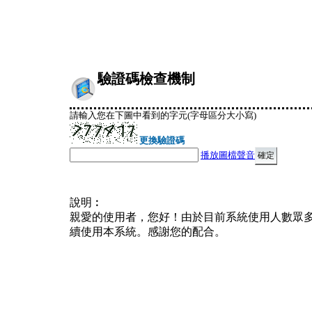
驗證碼檢查機制
請輸入您在下圖中看到的字元(字母區分大小寫)
更換驗證碼
播放圖檔聲音
說明︰
親愛的使用者，您好！由於目前系統使用人數眾
續使用本系統。感謝您的配合。