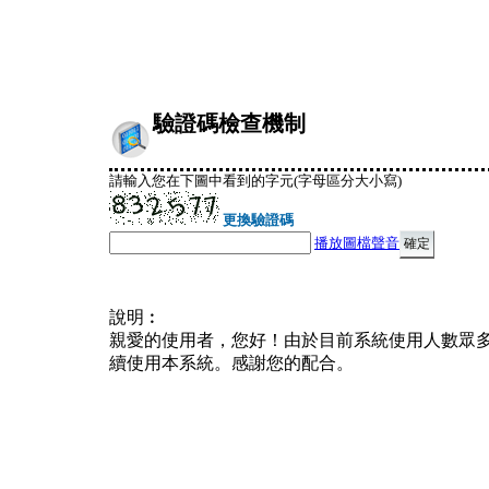
驗證碼檢查機制
請輸入您在下圖中看到的字元(字母區分大小寫)
更換驗證碼
播放圖檔聲音
說明︰
親愛的使用者，您好！由於目前系統使用人數眾
續使用本系統。感謝您的配合。