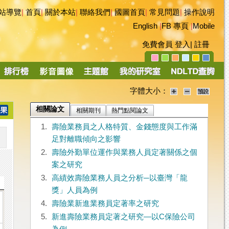
站導覽
|
首頁
|
關於本站
|
聯絡我們
|
國圖首頁
|
常見問題
|
操作說明
English
|
FB 專頁
|
Mobile
免費會員
登入
|
註冊
字體大小：
相關論文
相關期刊
熱門點閱論文
1.
壽險業務員之人格特質、金錢態度與工作滿
足對離職傾向之影響
2.
壽險外勤單位運作與業務人員定著關係之個
案之研究
3.
高績效壽險業務人員之分析─以臺灣「龍
獎」人員為例
4.
壽險業新進業務員定著率之研究
5.
新進壽險業務員定著之研究—以C保險公司