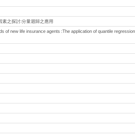
因素之探討:分量迴歸之應用
ods of new life insurance agents :The application of quantile regressio