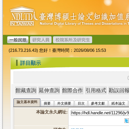
跳
臺
到
灣
主
博
要
碩
內
士
容
論
文
(216.73.216.43) 您好！臺灣時間：2026/08/06 15:53
加
值
:::
詳目顯示
系
統
論文基本資料
摘要
外文摘要
目次
參考文獻
紙本論文
本論文永久網址
: