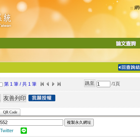
網
:::
功
能
切
換
導
覽
/1
頁
第 1 筆 / 共 1 筆
列
QR Code
複製永久網址
Twitter