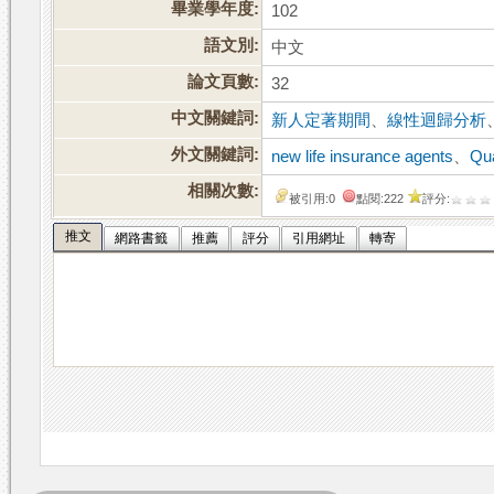
畢業學年度:
102
語文別:
中文
論文頁數:
32
中文關鍵詞:
新人定著期間
、
線性迴歸分析
外文關鍵詞:
new life insurance agents
、
Qua
相關次數:
被引用:0
點閱:222
評分:
推文
網路書籤
推薦
評分
引用網址
轉寄