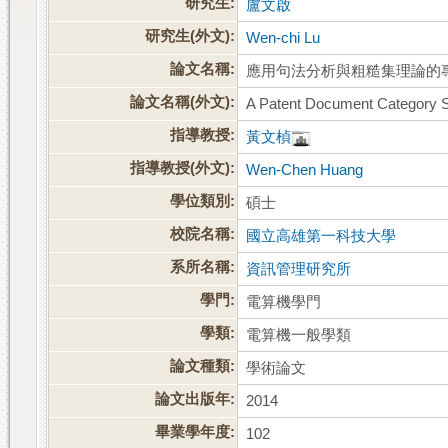
研究生:
盧文啟
研究生(外文):
Wen-chi Lu
論文名稱:
應用句法分析與粗糙集理論的
論文名稱(外文):
A Patent Document Category S
指導教授:
黃文楨
指導教授(外文):
Wen-Chen Huang
學位類別:
碩士
校院名稱:
國立高雄第一科技大學
系所名稱:
資訊管理研究所
學門:
電算機學門
學類:
電算機一般學類
論文種類:
學術論文
論文出版年:
2014
畢業學年度:
102