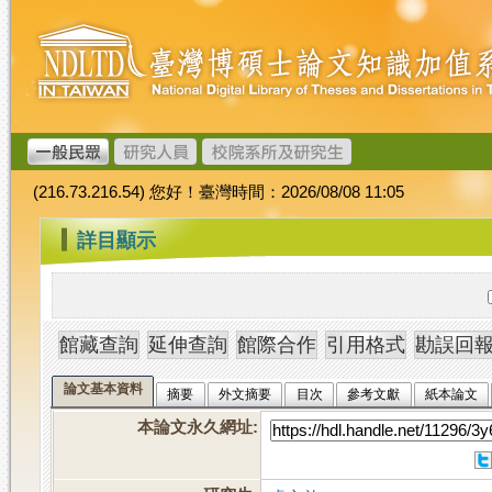
跳
臺
到
灣
主
博
要
碩
內
士
容
論
文
(216.73.216.54) 您好！臺灣時間：2026/08/08 11:05
加
值
:::
詳目顯示
系
統
論文基本資料
摘要
外文摘要
目次
參考文獻
紙本論文
本論文永久網址
: