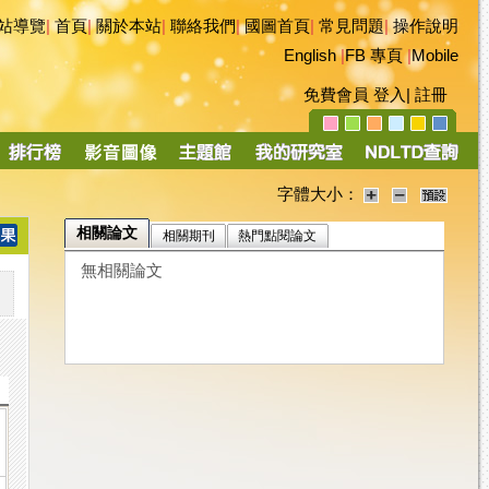
站導覽
|
首頁
|
關於本站
|
聯絡我們
|
國圖首頁
|
常見問題
|
操作說明
English
|
FB 專頁
|
Mobile
免費會員
登入
|
註冊
字體大小：
相關論文
相關期刊
熱門點閱論文
無相關論文