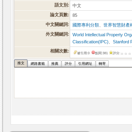
語文別:
中文
論文頁數:
85
中文關鍵詞:
國際專利分類
、
世界智慧財產
外文關鍵詞:
World Intellectual Property Or
Classification(IPC)
、
Stanford 
相關次數:
被引用:0
點閱:381
評分:
推文
網路書籤
推薦
評分
引用網址
轉寄