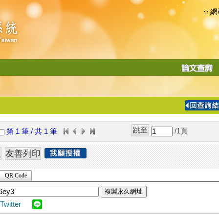
網
:::
功
能
切
換
導
覽
/1
頁
第 1 筆 / 共 1 筆
列
QR Code
複製永久網址
Twitter