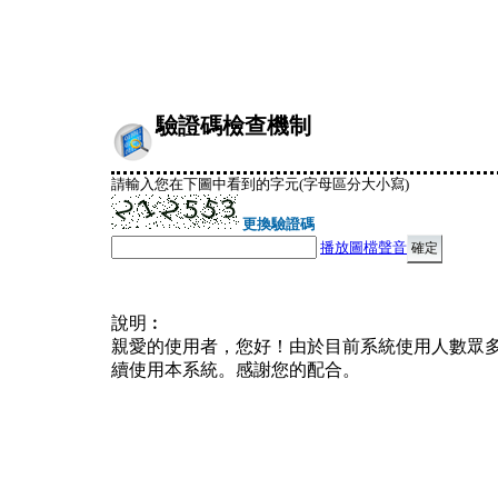
驗證碼檢查機制
請輸入您在下圖中看到的字元(字母區分大小寫)
更換驗證碼
播放圖檔聲音
說明︰
親愛的使用者，您好！由於目前系統使用人數眾
續使用本系統。感謝您的配合。