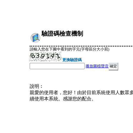
驗證碼檢查機制
請輸入您在下圖中看到的字元(字母區分大小寫)
更換驗證碼
播放圖檔聲音
說明︰
親愛的使用者，您好！由於目前系統使用人數眾
續使用本系統。感謝您的配合。