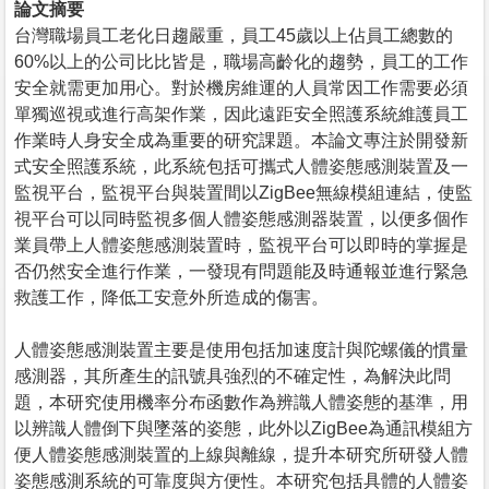
論文摘要
台灣職場員工老化日趨嚴重，員工45歲以上佔員工總數的
60%以上的公司比比皆是，職場高齡化的趨勢，員工的工作
安全就需更加用心。對於機房維運的人員常因工作需要必須
單獨巡視或進行高架作業，因此遠距安全照護系統維護員工
作業時人身安全成為重要的研究課題。本論文專注於開發新
式安全照護系統，此系統包括可攜式人體姿態感測裝置及一
監視平台，監視平台與裝置間以ZigBee無線模組連結，使監
視平台可以同時監視多個人體姿態感測器裝置，以便多個作
業員帶上人體姿態感測裝置時，監視平台可以即時的掌握是
否仍然安全進行作業，一發現有問題能及時通報並進行緊急
救護工作，降低工安意外所造成的傷害。
人體姿態感測裝置主要是使用包括加速度計與陀螺儀的慣量
感測器，其所產生的訊號具強烈的不確定性，為解決此問
題，本研究使用機率分布函數作為辨識人體姿態的基準，用
以辨識人體倒下與墜落的姿態，此外以ZigBee為通訊模組方
便人體姿態感測裝置的上線與離線，提升本研究所研發人體
姿態感測系統的可靠度與方便性。本研究包括具體的人體姿