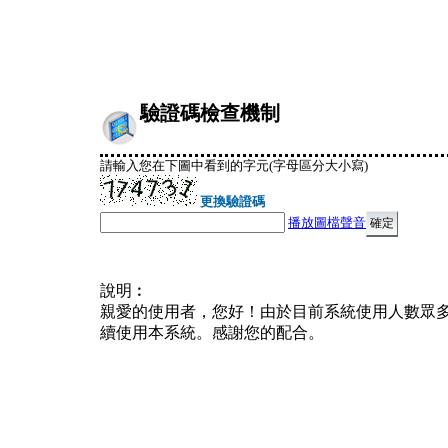
驗證碼檢查機制
請輸入您在下圖中看到的字元(字母區分大小寫)
更換驗證碼
播放圖檔聲音
說明︰
親愛的使用者，您好！由於目前系統使用人數眾
續使用本系統。感謝您的配合。