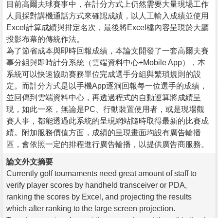
目前高爾夫球賽事中，在計分方式上仍然需要大量現場工作
人員採對講機通話方式來確認成績，以人工輸入成績並使用
Excel計算成績與排定名次，最後將Excel檔內容呈現於大廳
投影布幕的傳統作法。
為了節省成本與即時回報成績，本論文開發了一套高爾夫賽
事分組與即時計分系統（雲端資料中心+Mobile App），本
系統可以快速協助賽務單位完成選手分組與繁瑣規則的設
定。而計分方式是以手機App逐洞回報每一位選手的成績，
並回傳到雲端資料中心，再透過程式的自動運算將成績呈
現，如此一來，無論是PC、行動裝置使用者，或是現場觀
賽人事，都能透過此系統的呈現網站隨時取得最新的比賽成
績。附加服務價值方面，成績的呈現畫面均設有廣告輪播
區，會依照一定的排程進行廣告輪播，以提供廣告商服務。
論文外文摘要
Currently golf tournaments need great amount of staff to
verify player scores by handheld transceiver or PDA,
ranking the scores by Excel, and projecting the results
which after ranking to the large screen projection.