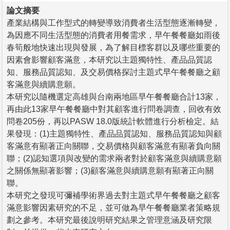
論文摘要
產業結構與工作型式的轉變導致消費者生活型態逐漸轉變，
為因應不同生活型態的消費者用餐需求，早午餐餐廳如雨後
春筍般地快速出現與發展，為了解目標客群以及哪些重要的
因素會影響顧客滿意，本研究以主題獨特性、產品品質認
知、服務品質認知、及交易價格探討主題式早午餐餐廳之顧
客滿意與續購意願。
本研究以隨機選定高雄與台南兩地區早午餐餐廳合計13家，
再由此13家早午餐餐廳中對其顧客進行問卷調查，回收有效
問卷205份，再以PASW 18.0版統計軟體進行分析檢定。結
果發現：(1)主題獨特性、產品品質認知、服務品質認知與顧
客滿意有顯著正向關聯，交易價格與顧客滿意有顯著負向關
聯；(2)認知選項與改變的需求兩者對於顧客滿意與續購意願
之關係無顯著影響；(3)顧客滿意與續購意願有顯著正向關
聯。
本研究之發現可彌補學術界過去對主題式早午餐餐廳之顧客
滿意影響因素研究的不足，並可做為早午餐餐廳業者策略規
劃之參考。本研究最後說明研究結果之管理意涵及研究限