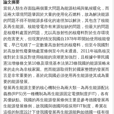
論文摘要
當前人類生存面臨兩個重大問題為能源枯竭與氣候暖化，而
這兩大環境問題肇因於大量的使用化石燃料，故為解決能源
的問題不得不朝能源多樣化的途徑加以解決，其包含了核能
及再生能源。核能發電亦有來源短缺的問題，但最大的問題
是核廢料處置的問題，尤以高放射性的核廢料對於生存環境
的危害更大，但現實的情況我國自1978年即開始使用核能發
電，早已屯積了一定數量高放射性的核廢料，但至今我國對
於高放射性廢棄物處置條例至今尚未通過。2011年福島核災
後對於主張反對使用核能的浪潮更加強烈，且根據中華民國
憲法增修條文第10條及環境基本法第23條我國的能源策略未
來的走向為非核家園。然而能源取得對於國家整體的發展而
言是非常重要的，基於此我國必須使用再生能源使其成為重
要的能源發展。
發展再生能源主要的核心機制分為兩大類ㄧ為再生能源配比
義務(RPS)另一種機制為再生能源固定電價制度(FIT)，各有
其優缺點。我國的再生能源發展條例主要是參考德國發展再
生能源發展條例，故我國與德國同樣採用FIT制度，希冀在
這樣的制度設計下使我國發展再生能源能夠如德國一樣有很