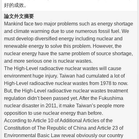
好的成效。
論文外文摘要
Mankind face two major problems such as energy shortage
and climate warming due to use numerous fossil fuel. We
must develop diversified energy including nuclear and
renewable energy to solve this problem. However, the
nuclear energy have the same problem of source shortage,
and more serious one is nuclear wastes.
The High-Level radioactive nuclear wastes will cause
environment huge injury. Taiwan had cumulated a lot of
High-Level radioactive nuclear wastes from 1978 to now.
But, the High-Level radioactive nuclear wastes treatment
regulation didn’t been passed yet. After the Fukushima
nuclear disaster in 2011, it make Taiwan’s people more
opposition to use nuclear energy than before.
According to Article 10 of Additional Articles of the
Constitution of The Republic of China and Article 23 of
Environmental Basic Law reveal obviously our country