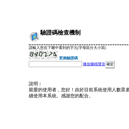
驗證碼檢查機制
請輸入您在下圖中看到的字元(字母區分大小寫)
更換驗證碼
播放圖檔聲音
說明︰
親愛的使用者，您好！由於目前系統使用人數眾
續使用本系統。感謝您的配合。