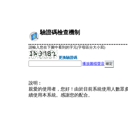
驗證碼檢查機制
請輸入您在下圖中看到的字元(字母區分大小寫)
更換驗證碼
播放圖檔聲音
說明︰
親愛的使用者，您好！由於目前系統使用人數眾
續使用本系統。感謝您的配合。