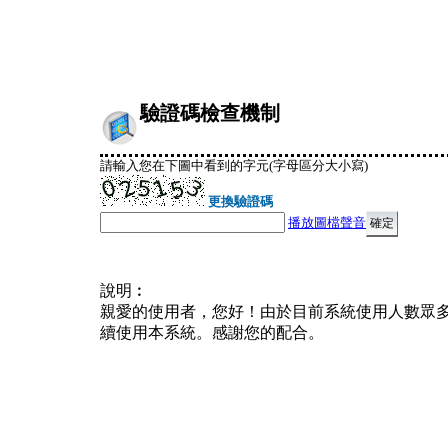
驗證碼檢查機制
請輸入您在下圖中看到的字元(字母區分大小寫)
更換驗證碼
播放圖檔聲音
說明︰
親愛的使用者，您好！由於目前系統使用人數眾
續使用本系統。感謝您的配合。