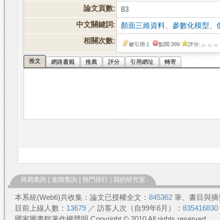
論文頁數:
83
中文關鍵詞:
顏面三維資料
、
參數化模型
、
相關次數:
被引用:
1
點閱:399
評分:
推文
網路書籤
推薦
評分
引用網址
轉寄
簡易查詢
|
進階查詢
|
熱門排行
|
我的研究室
本系統(Web6)共收集：論文已授權全文：
845362
筆、書目與摘
目前上線人數：
13679
／ 訪客人次（自99年6月）：
835416830
國家圖書館著作權聲明 Copyright © 2010 All rights reserved.