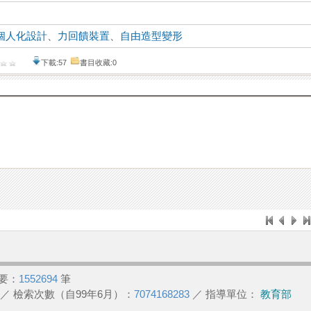
個人化設計
、
力回饋裝置
、
自由造型變形
下載:57
書目收藏:0
要：
1552694
筆
／ 檢索次數（自99年6月）：
7074168283
／ 指導單位：
教育部