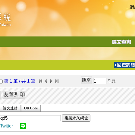
網
:::
功
能
切
換
導
覽
/1
頁
第 1 筆 / 共 1 筆
列
論文連結
QR Code
複製永久網址
Twitter