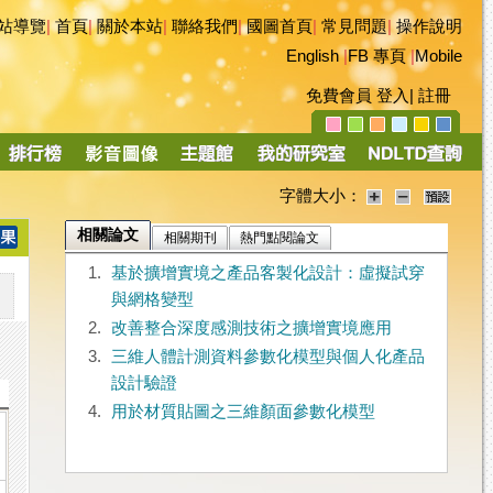
站導覽
|
首頁
|
關於本站
|
聯絡我們
|
國圖首頁
|
常見問題
|
操作說明
English
|
FB 專頁
|
Mobile
免費會員
登入
|
註冊
字體大小：
相關論文
相關期刊
熱門點閱論文
1.
基於擴增實境之產品客製化設計：虛擬試穿
與網格變型
2.
改善整合深度感測技術之擴增實境應用
3.
三維人體計測資料參數化模型與個人化產品
設計驗證
4.
用於材質貼圖之三維顏面參數化模型