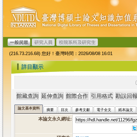
跳
臺
到
灣
主
博
要
碩
內
士
容
論
文
(216.73.216.68) 您好！臺灣時間：2026/08/08 16:01
加
值
:::
詳目顯示
系
統
論文基本資料
摘要
目次
參考文獻
電子全文
紙本論文
本論文永久網址
: