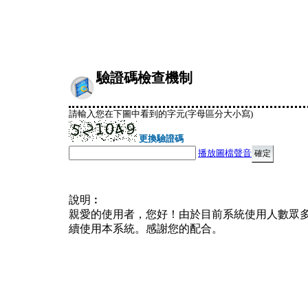
驗證碼檢查機制
請輸入您在下圖中看到的字元(字母區分大小寫)
更換驗證碼
播放圖檔聲音
說明︰
親愛的使用者，您好！由於目前系統使用人數眾
續使用本系統。感謝您的配合。