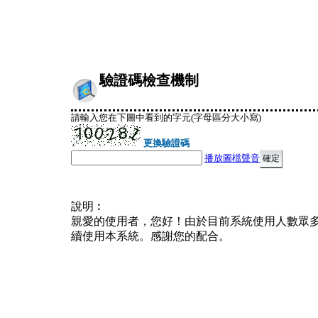
驗證碼檢查機制
請輸入您在下圖中看到的字元(字母區分大小寫)
更換驗證碼
播放圖檔聲音
說明︰
親愛的使用者，您好！由於目前系統使用人數眾
續使用本系統。感謝您的配合。