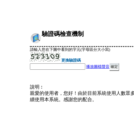
驗證碼檢查機制
請輸入您在下圖中看到的字元(字母區分大小寫)
更換驗證碼
播放圖檔聲音
說明︰
親愛的使用者，您好！由於目前系統使用人數眾
續使用本系統。感謝您的配合。