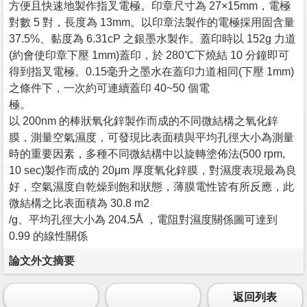
方便且快速地製作指叉電極。印章尺寸為 27×15mm，電極
對數 5 對，長度為 13mm。以印章法製作的電極採用固含量
37.5%、黏度為 6.31cP 之銀墨水製作。蓋印時以 152g 力道
(約會使印章下壓 1mm)蓋印，於 280℃下燒結 10 分鐘即可
得到指叉電極。0.15毫升之墨水在蓋印力道相同(下壓 1mm)
之條件下，一次約可連續蓋印 40~50 個電
極。
以 200nm 的棒狀氧化鋅製作而成的不同微結構之氧化鋅
膜，測量空氣濕度，可發現比表面積與平均孔徑大小為測量
時的重要因素，多種不同微結構中以旋轉塗佈法(500 rpm,
10 sec)製作而成的 20μm 厚度氧化鋅膜，對濕度表現最為良
好，空氣濕度自乾燥到飽和狀態，薄膜電性皆有所反應，此
微結構之比表面積為 30.8 m2
/g、平均孔徑大小為 204.5Å ，電阻對濕度關係圖可達到
0.99 的線性關係
論文外文摘要
返回列表