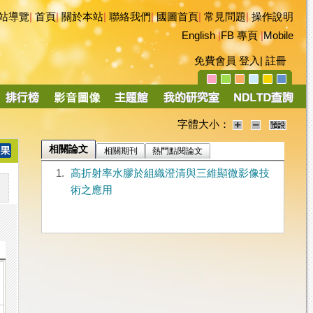
站導覽
|
首頁
|
關於本站
|
聯絡我們
|
國圖首頁
|
常見問題
|
操作說明
English
|
FB 專頁
|
Mobile
免費會員
登入
|
註冊
字體大小：
相關論文
相關期刊
熱門點閱論文
1.
高折射率水膠於組織澄清與三維顯微影像技
術之應用