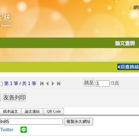
網
:::
功
能
切
換
導
覽
/1
頁
第 1 筆 / 共 1 筆
列
紙本論文
論文連結
QR Code
複製永久網址
Twitter