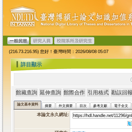
跳
臺
到
灣
主
博
要
碩
內
士
容
論
文
(216.73.216.95) 您好！臺灣時間：2026/08/08 05:07
加
值
:::
詳目顯示
系
統
論文基本資料
摘要
外文摘要
目次
參考文獻
電子全文
本論文永久網址
: