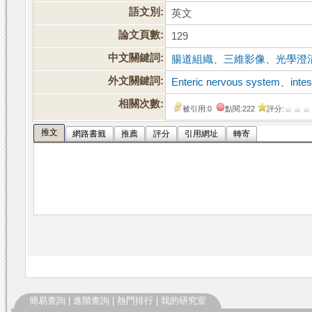
語文別:
英文
論文頁數:
129
中文關鍵詞:
腸道組織
、
三維影像
、
光學澄
外文關鍵詞:
Enteric nervous system
、
intes
相關次數:
被引用:0
點閱:222
評分:
推文
網路書籤
推薦
評分
引用網址
轉寄
簡易查詢
|
進階查詢
|
熱門排行
|
我的研究室