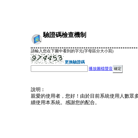
驗證碼檢查機制
請輸入您在下圖中看到的字元(字母區分大小寫)
更換驗證碼
播放圖檔聲音
說明︰
親愛的使用者，您好！由於目前系統使用人數眾
續使用本系統。感謝您的配合。