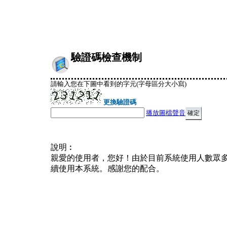
驗證碼檢查機制
請輸入您在下圖中看到的字元(字母區分大小寫)
更換驗證碼
播放圖檔聲音
說明︰
親愛的使用者，您好！由於目前系統使用人數眾
續使用本系統。感謝您的配合。